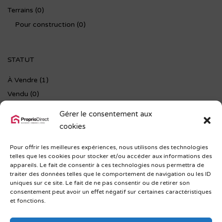
Terrains
(0)
Pour construction
(0)
STATUT
À Vendre
(1)
Vendu
(0)
Nouveau
(0)
Gérer le consentement aux
Location
(0)
cookies
Hors marché
(0)
Pour offrir les meilleures expériences, nous utilisons des technologies
Baisse de prix
(0)
telles que les cookies pour stocker et/ou accéder aux informations des
appareils. Le fait de consentir à ces technologies nous permettra de
traiter des données telles que le comportement de navigation ou les ID
SUIVEZ-NOUS
uniques sur ce site. Le fait de ne pas consentir ou de retirer son
consentement peut avoir un effet négatif sur certaines caractéristiques
et fonctions.