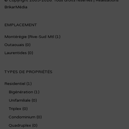
© Copyright 2005-2026. Tous droits réservés | Réalisations
BrikarMédia
EMPLACEMENT
Montérégie (Rive-Sud Mtl
(1)
Outaouais
(0)
Laurentides
(0)
TYPES DE PROPRIÉTÉS
Residentiel
(1)
Bigénération
(1)
Unifamiliale
(0)
Triplex
(0)
Condominium
(0)
Quadruplex
(0)